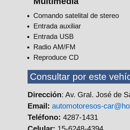
Multimedia
Comando satelital de stereo
Entrada auxiliar
Entrada USB
Radio AM/FM
Reproduce CD
Consultar por este vehíc
Dirección
: Av. Gral. José de 
Email:
automotoresos-car@ho
Teléfono:
4287-1431
Celular:
15-6248-4394