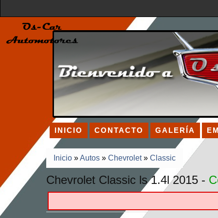
INICIO
CONTACTO
GALERÍA
E
Inicio
»
Autos
»
Chevrolet
»
Classic
Chevrolet Classic ls 1.4l 2015 -
C