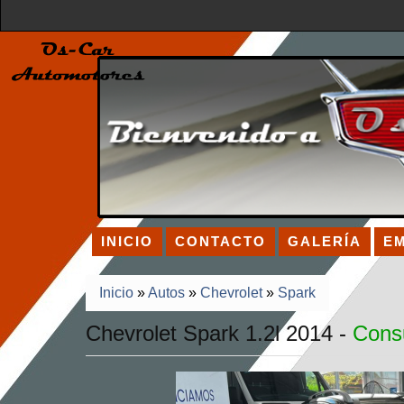
INICIO
CONTACTO
GALERÍA
E
Inicio
»
Autos
»
Chevrolet
»
Spark
Chevrolet Spark 1.2l 2014 -
Consu