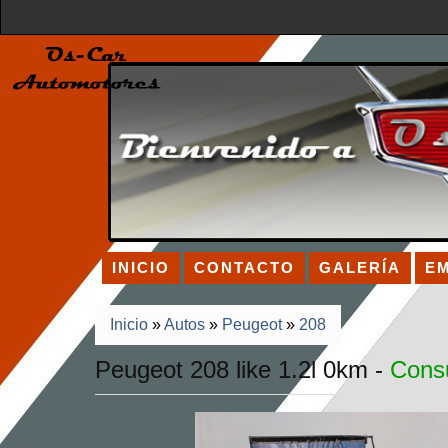
INICIO
CONTACTO
GALERÍA
E
Inicio
»
Autos
»
Peugeot
»
208
Peugeot 208 like 1.2l 0km -
Consu