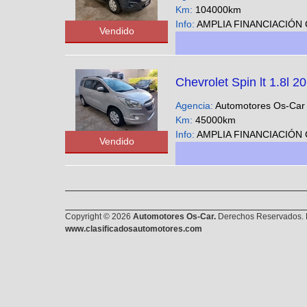
Km:
104000km
Info:
AMPLIA FINANCIACIÓN CUOTAS FIJAS EN PESOS SOLO CON DNI - Podes ver nuestra gran variedad 
Vendido
Chevrolet Spin lt 1.8l 2
Agencia:
Automotores Os-Ca
Km:
45000km
Info:
AMPLIA FINANCIACIÓN CUOTAS FIJAS EN PESOS SOLO CON DNI - Podes ver nuestra gran variedad 
Vendido
Copyright © 2026
Automotores Os-Car.
Derechos Reservados. E
www.clasificadosautomotores.com