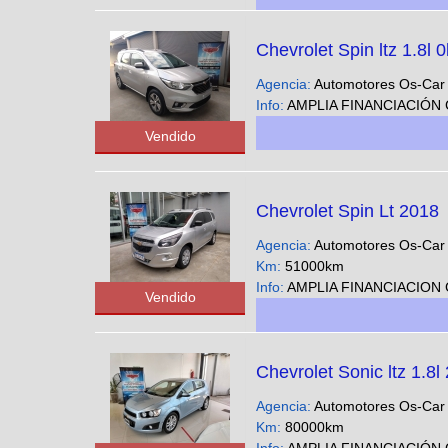
Chevrolet Spin ltz 1.8l 
Agencia:
Automotores Os-Ca
Info:
AMPLIA FINANCIACIÓN CUOTAS FIJAS EN PESOS SOLO CON DNI - Podes ver nuestra gran variedad d
Vendido
Chevrolet Spin Lt 2018
Agencia:
Automotores Os-Ca
Km:
51000km
Info:
AMPLIA FINANCIACION CUOTAS FIJAS EN PESOS SOLO CON DNI - Podes ver nuestra gran variedad 
Vendido
Chevrolet Sonic ltz 1.8l
Agencia:
Automotores Os-Ca
Km:
80000km