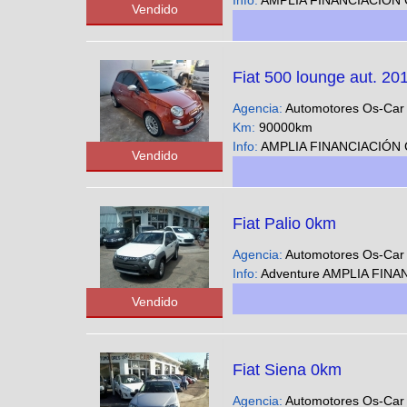
Info:
AMPLIA FINANCIACIÓN CUOTAS FIJAS EN PESOS SOLO CON DNI - Podes ver nuestra gran variedad 
Vendido
Fiat 500 lounge aut. 20
Agencia:
Automotores Os-Ca
Km:
90000km
Info:
AMPLIA FINANCIACIÓN CUOTAS FIJAS EN PESOS SOLO CON DNI - Podes ver nuestra gran variedad 
Vendido
Fiat Palio 0km
Agencia:
Automotores Os-Ca
Info:
Adventure AMPLIA FINANCIACION CUOTAS FIJAS EN PESOS SOLO CON DNI 
Vendido
Fiat Siena 0km
Agencia:
Automotores Os-Ca