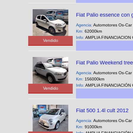
Fiat Palio essence con
Agencia:
Automotores Os-Ca
Km:
62000km
Info:
AMPLIA FINANCIACION CUOTAS FIJAS EN PESOS SOLO CON DNI - Podes ver nuestra gran variedad 
Vendido
Fiat Palio Weekend tree
Agencia:
Automotores Os-Ca
Km:
156000km
Info:
AMPLIA FINANCIACIÓN CUOTAS FIJAS EN PESOS SOLO CON DNI - Podes ver nuestra gran variedad 
Vendido
Fiat 500 1.4l cult 2012
Agencia:
Automotores Os-Ca
Km:
91000km