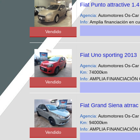
Fiat Punto attractive 1.
Agencia:
Automotores Os-Ca
Info:
Amplia financiación en cuotas fijas y en pesos ,solo con DNI
Vendido
Fiat Uno sporting 2013
Agencia:
Automotores Os-Ca
Km:
74000km
Info:
AMPLIA FINANCIACIÓN CUOTAS FIJAS EN PESOS SOLO CON DNI - Podes ver nuestra gran variedad 
Vendido
Fiat Grand Siena atrrac
Agencia:
Automotores Os-Ca
Km:
94000km
Info:
AMPLIA FINANCIACIÓN CUOTAS FIJAS EN PESOS SOLO CON DNI - Podes ver nuestra gran varieda
Vendido