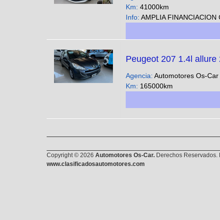
Km:
41000km
Info:
AMPLIA FINANCIACION CUOTAS FIJAS EN PESOS SOLO CON DNI - Podes ver nuestra gran variedad 
Peugeot 207 1.4l allure
Agencia:
Automotores Os-Ca
Km:
165000km
Copyright © 2026
Automotores Os-Car.
Derechos Reservados. E
www.clasificadosautomotores.com