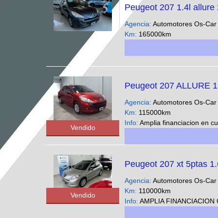
Peugeot 207 1.4l allure
Agencia:
Automotores Os-Ca
Km:
165000km
Peugeot 207 ALLURE 1
Agencia:
Automotores Os-Ca
Km:
115000km
Info:
Amplia financiacion en cuotas fijas y en pesos solo con DNI !!
Vendido
Peugeot 207 xt 5ptas 1.
Agencia:
Automotores Os-Ca
Km:
110000km
Vendido
Info:
AMPLIA FINANCIACION CUOTAS FIJAS EN PESOS SOLO CON DNI - Podes ver nuestra gran variedad 