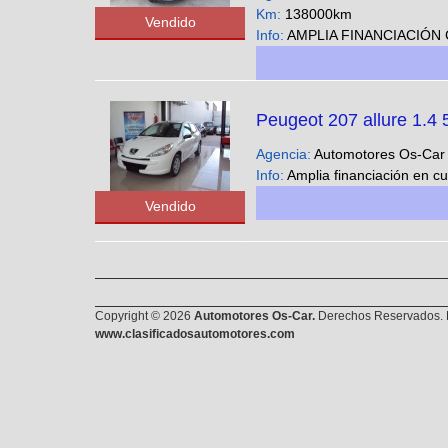
Km:
138000km
Vendido
Info:
AMPLIA FINANCIACIÓN CUOTAS FIJAS EN PESOS SOLO CON DNI - Podes ver nuestra gran variedad 
Peugeot 207 allure 1.4
Agencia:
Automotores Os-Ca
Info:
Amplia financiación en cuotas fijas y en pesos solo con DNI !
Vendido
Copyright © 2026
Automotores Os-Car.
Derechos Reservados. E
www.clasificadosautomotores.com