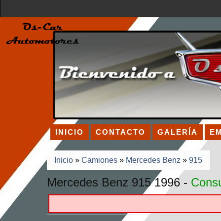
INICIO
CONTACTO
GALERÍA
E
Inicio
»
Camiones
»
Mercedes Benz
»
915
Mercedes Benz 915 1996 -
Consu