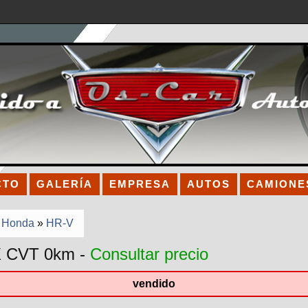
CTO
GALERÍA
EMPRESA
AUTOS
CAMIONE
»
Honda
»
HR-V
 CVT 0km -
Consultar precio
vendido