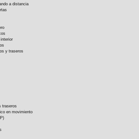
ando a distancia
rtas
ero
cos
interior
ros
ros y traseros
 traseros
tico en movimiento
SP)
s