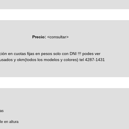
Precio:
<consultar>
ción en cuotas fijas en pesos solo con DNI !!! podes ver
usados y okm(todos los modelos y colores) tel 4287-1431
as
e en altura