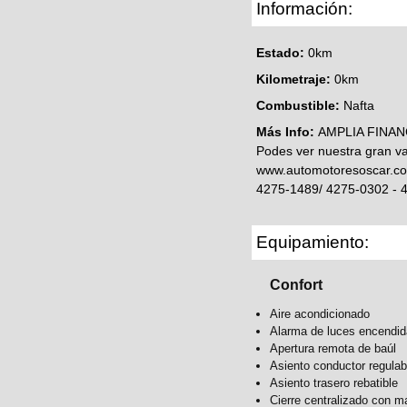
Información:
Estado:
0km
Kilometraje:
0km
Combustible:
Nafta
Más Info:
AMPLIA FINAN
Podes ver nuestra gran v
www.automotoresoscar.com
4275-1489/ 4275-0302 - 
Equipamiento:
Confort
Aire acondicionado
Alarma de luces encendid
Apertura remota de baúl
Asiento conductor regulabl
Asiento trasero rebatible
Cierre centralizado con m