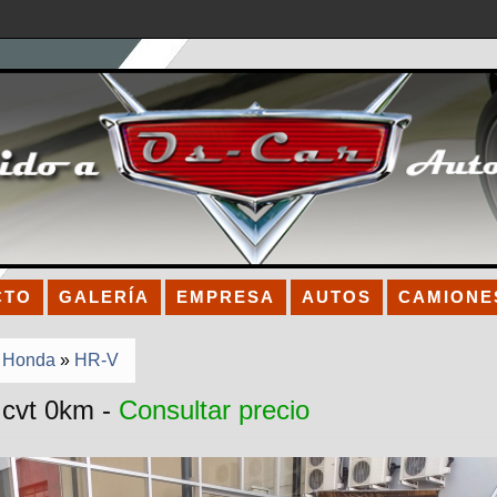
CTO
GALERÍA
EMPRESA
AUTOS
CAMIONE
»
Honda
»
HR-V
cvt 0km -
Consultar precio