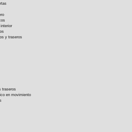
rtas
ero
cos
interior
ros
ros y traseros
 traseros
tico en movimiento
s