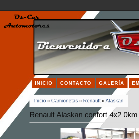
INICIO
CONTACTO
GALERÍA
E
Inicio
»
Camionetas
»
Renault
»
Alaskan
Renault Alaskan confort 4x2 0km